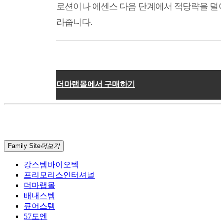
로션이나 에센스 다음 단계에서 적당략을 덜
라줍니다.
더마랩몰에서 구매하기
Family Site
더보기
강스템바이오텍
프리모리스인터셔널
더마랩몰
배내스템
큐어스템
57도엔